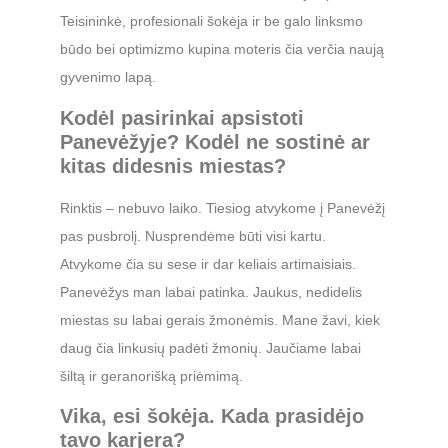
Teisininkė, profesionali šokėja ir be galo linksmo
būdo bei optimizmo kupina moteris čia verčia naują
gyvenimo lapą.
Kodėl pasirinkai apsistoti
Panevėžyje? Kodėl ne sostinė ar
kitas didesnis miestas?
Rinktis – nebuvo laiko. Tiesiog atvykome į Panevėžį
pas pusbrolį. Nusprendėme būti visi kartu.
Atvykome čia su sese ir dar keliais artimaisiais.
Panevėžys man labai patinka. Jaukus, nedidelis
miestas su labai gerais žmonėmis. Mane žavi, kiek
daug čia linkusių padėti žmonių. Jaučiame labai
šiltą ir geranorišką priėmimą.
Vika, esi šokėja. Kada prasidėjo
tavo karjera?