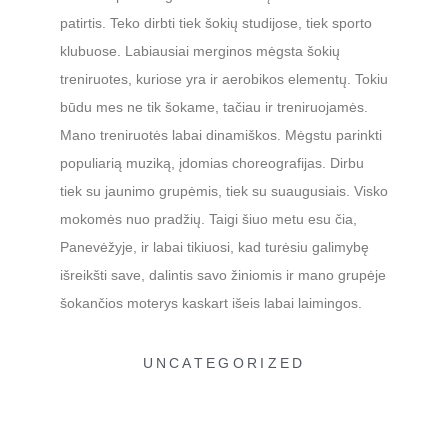
patirtis. Teko dirbti tiek šokių studijose, tiek sporto
klubuose. Labiausiai merginos mėgsta šokių
treniruotes, kuriose yra ir aerobikos elementų. Tokiu
būdu mes ne tik šokame, tačiau ir treniruojamės.
Mano treniruotės labai dinamiškos. Mėgstu parinkti
populiarią muziką, įdomias choreografijas. Dirbu
tiek su jaunimo grupėmis, tiek su suaugusiais. Visko
mokomės nuo pradžių. Taigi šiuo metu esu čia,
Panevėžyje, ir labai tikiuosi, kad turėsiu galimybę
išreikšti save, dalintis savo žiniomis ir mano grupėje
šokančios moterys kaskart išeis labai laimingos.
UNCATEGORIZED