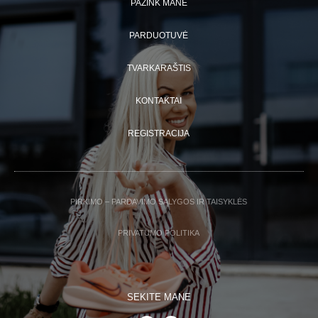
PAŽINK MANE
PARDUOTUVĖ
TVARKARAŠTIS
KONTAKTAI
REGISTRACIJA
PIRKIMO – PARDAVIMO SĄLYGOS IR TAISYKLĖS
PRIVATUMO POLITIKA
SEKITE MANE