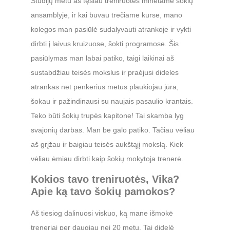
Studijų metu aš tęsiau treniruotes minėtame šokių
ansamblyje, ir kai buvau trečiame kurse, mano
kolegos man pasiūlė sudalyvauti atrankoje ir vykti
dirbti į laivus kruizuose, šokti programose. Šis
pasiūlymas man labai patiko, taigi laikinai aš
sustabdžiau teisės mokslus ir praėjusi dideles
atrankas net penkerius metus plaukiojau jūra,
šokau ir pažindinausi su naujais pasaulio krantais.
Teko būti šokių trupės kapitone! Tai skamba lyg
svajonių darbas. Man be galo patiko. Tačiau vėliau
aš grįžau ir baigiau teisės aukštąjį mokslą. Kiek
vėliau ėmiau dirbti kaip šokių mokytoja trenerė.
Kokios tavo treniruotės, Vika?
Apie ką tavo šokių pamokos?
Aš tiesiog dalinuosi viskuo, ką mane išmokė
treneriai per daugiau nei 20 metų. Tai didelė