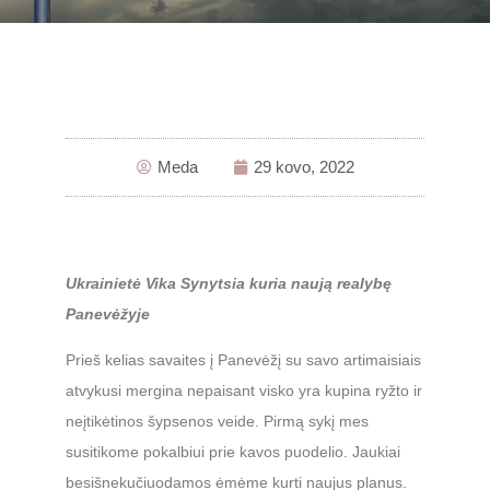
Meda
29 kovo, 2022
Ukrainietė Vika Synytsia kuria naują realybę
Panevėžyje
Prieš kelias savaites į Panevėžį su savo artimaisiais
atvykusi mergina nepaisant visko yra kupina ryžto ir
neįtikėtinos šypsenos veide. Pirmą sykį mes
susitikome pokalbiui prie kavos puodelio. Jaukiai
besišnekučiuodamos ėmėme kurti naujus planus.