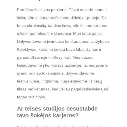
Pradėjau šokti vos penkerių. Tėvai nuvedė mane į
šokių būrelį, kuriame šokome didelėje grupėje. Tai
buvo ukrainiečių liaudies šokių būrelis, modernaus
džiazo pamokos bei klasikiniai. Man labai patiko.
Dalyvaudavome įvairiuose konkursuose, varžybose.
Kolektyvas, kuriame šokau buvo labai įžymus ir
garsus Ukrainoje – „Rosynka”. Mes dažnai
keliaudavome į konkursus užsienyje, laimėdavome
grand prix apdovanojimus, dalyvaudavome
festivaliuose. Ir žinoma, nugalėdavome. Iš tiesų
tikras netikėtumas, kad vėliau pagal išsilavinimą aš
tapau teisininke.
Ar teisės studijos nesustabdė
tavo šokėjos karjeros?