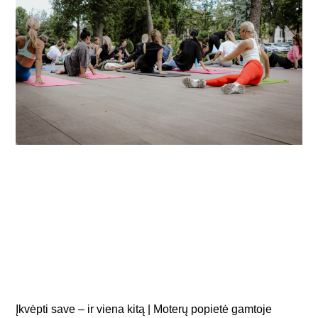
Įkvėpti save – ir viena kitą | Moterų popietė gamtoje